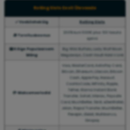
Rolling Slots Eesti Ülevaade
✅ Veebilehekülg
Rolling Slots
200% kuni 500€ plus 100 tasuta
🎁 Tervitusboonus
spinni
🎰 Kõige Populaarsem
Big Wild Buffalo, Lady Wolf Moon
Mäng
Megaways, Cash Vault Hold n Link
Visa, MasterCard, AstroPay Card,
Bitcoin, Ethereum, Litecoin, Bitcoin
Cash, Apple Pay, Neosurf,
CashtoCode, MiFinity, Ripple,
Tether, Klarna Instant Bank
💳 Maksemeetodid
Transfer, Sofort, Interac, Paysafe
Card, MuchBetter, Skrill, eZeeWallet,
Jeton, Rapid Transfer, MuchBetter,
Flexepin, iDebit, Multibanco,
Giropay