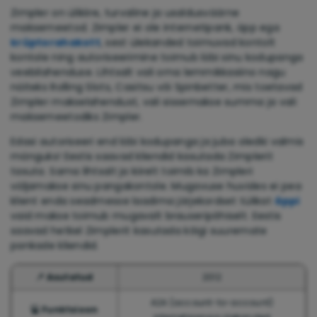
Zimpler on ülikiire, turvaline ja usaldusväärne
maksemeetod. Zimpler ei ole internetipank, äpp ega
krüptorahakott
, sest ülekanded toimuvad kontolt
kontole ning autoriseerimine toimub läbi sinu kodupanga
veebilahenduse. Lihtsalt vali oma lemmikkasiino nagu
näiteks Rolling Slots, Casitsu või Spinbetter, mis toetavad
Zimpler makselahendust, vali sissemakse summa ja vali
maksemeetodiks Zimpler.
Edasi autoriseeri end läbi kodupanga ja juba oledki valmis
mänguks! Eestis saavad kliendid kasutada Zimplerit
tasuta. Sama lihtsalt ja kiirelt toimib ka Zimpleri
väljamakse sinu pangakontole. Mugavuse huvides ei pea
klient enda seadmesse laadima järjekordset tülikat
äppi
vaid makse toimub mugavalt brauseripõhiselt. Eestis
saavad hetkel Zimplerit kasutada kõigi suuremate
pankade kliendid.
📍 Asutatud
2012
A2A (account-to-account)
💻 Funktsioon