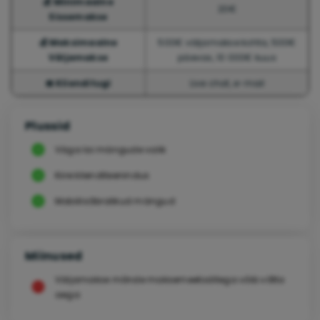
💰 Minimaalne
20€
Sissemakse
💰 Maksimaalne
500€ väljamakse kohta, 500€
Väljamakse
päevas, 10 000€ kuus
☎️ Klienditugi
Live chat, e-mail
Plussid
Väga lai mängude valik
Kiire klienditeenindus
Mobiilisõbralikud mängud
Miinused
Väljamakse mõnde maksemeetoditega võib võtta
aega