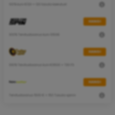
100% kuni €120 + 120 tasuta keerutust
HANGI
300% Tervitusboonus kuni 1050€
HANGI
330% Tervitusboonus kuni €3500 + 730 FS
HANGI
Tervitusboonus 1500 € + 150 Tasuta spinni