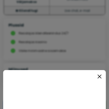
Väljamakse
☎️ Klienditugi
Live chat, e-mail
Plussid
Reaalajas klienditeenindus 24/7
Reaalajas kasiino
Väike minimaalne sissemakse
Miinused
Mobiiliäpp ainult Androidile
Spin Better
Külastage Saiti