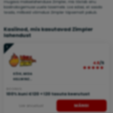
mugava makselahenduse Zimpler, mis tõstab sinu
kasiinokogemuse uuele tasemele. Loe edasi, et saada
teada, milliseid võimalusi Zimpler täpsemalt pakub.
Kasiinod, mis kasutavad Zimpler
lahendust
1
4.6
/5
KÕIK, MIDA
HELLWINZ…
BOONUS:
100% kuni €120 + 120 tasuta keerutust
MÄNGI
Loe arvustust