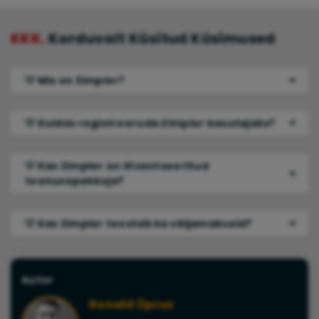
KKK.
Korduvalt Küsitud Küsimused
💡 Mis on Zimpler?
💡 Kuidas registreeruda Zimpler kasutajaks?
💡 Kas Zimpler on litsentseeritud
teenusepakkuja?
💡 Kas Zimpler teostab ka väljamakseid?
Autor
Ronald Üprus