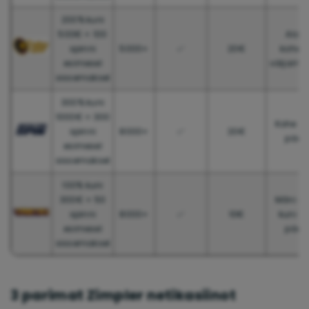
200% kuni
500€ + 100
Alate
spinni
5000+
✅
20€
kohese
esimesel
väljama
sissemaksel
300% kuni
1000€ + 300
Kohe ku
spinni
8000+
✅
20€
päev
esimesel
sissemaksel
100% kuni
300€ + 50
Mõni m
spinni
8000+
✅
10€
kuni k
esimesel
päev
sissemaksel
3 parimat Zimpler netikasiinot