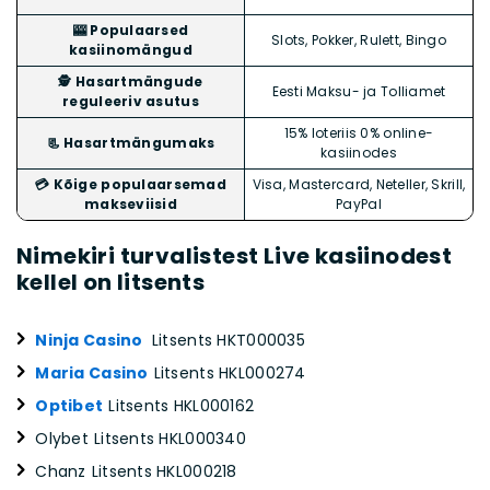
🎰 Populaarsed
Slots, Pokker, Rulett, Bingo
kasiinomängud
🕵️ Hasartmängude
Eesti Maksu- ja Tolliamet
reguleeriv asutus
15% loteriis 0% online-
📃 Hasartmängumaks
kasiinodes
💳 Kõige populaarsemad
Visa, Mastercard, Neteller, Skrill,
makseviisid
PayPal
Nimekiri turvalistest Live kasiinodest
kellel on litsents
Ninja Casino
Litsents HKT000035
Maria Casino
Litsents HKL000274
Optibet
Litsents HKL000162
Litsents HKL000340
Olybet
Litsents HKL000218
Chanz