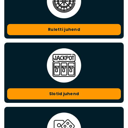
Ruletti juhend
Slotid juhend