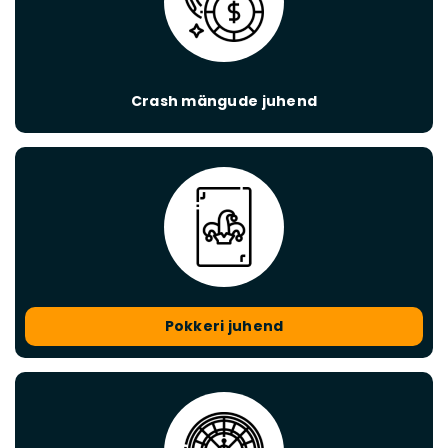
Crash mängude juhend
Pokkeri juhend