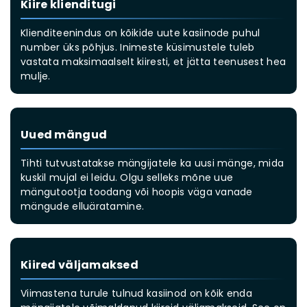
Kiire klienditugi
Klienditeenindus on kõikide uute kasiinode puhul
number üks põhjus. Inimeste küsimustele tuleb
vastata maksimaalselt kiiresti, et jätta teenusest hea
mulje.
Uued mängud
Tihti tutvustatakse mängijatele ka uusi mänge, mida
kuskil mujal ei leidu. Olgu selleks mõne uue
mängutootja toodang või hoopis väga vanade
mängude elluäratamine.
Kiired väljamaksed
Viimastena turule tulnud kasiinod on kõik enda