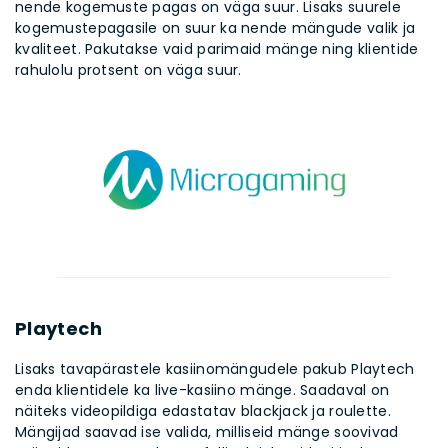
nende kogemuste pagas on väga suur. Lisaks suurele
kogemustepagasile on suur ka nende mängude valik ja
kvaliteet. Pakutakse vaid parimaid mänge ning klientide
rahulolu protsent on väga suur.
Playtech
Lisaks tavapärastele kasiinomängudele pakub Playtech
enda klientidele ka live-kasiino mänge. Saadaval on
näiteks videopildiga edastatav blackjack ja roulette.
Mängijad saavad ise valida, milliseid mänge soovivad