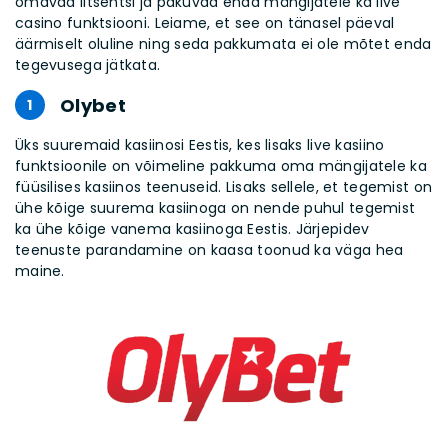
omavad litsentsi ja pakuvad enda mängijatele ka live
casino funktsiooni. Leiame, et see on tänasel päeval
100% TERVITUSBOONUSE
äärmiselt oluline ning seda pakkumata ei ole mõtet enda
BOONUST KUNI 800€
tegevusega jätkata.
Olybet
1
MÄNGI!
Üks suuremaid kasiinosi Eestis, kes lisaks live kasiino
funktsioonile on võimeline pakkuma oma mängijatele ka
füüsilises kasiinos teenuseid. Lisaks sellele, et tegemist on
ühe kõige suurema kasiinoga on nende puhul tegemist
ka ühe kõige vanema kasiinoga Eestis. Järjepidev
teenuste parandamine on kaasa toonud ka väga hea
maine.