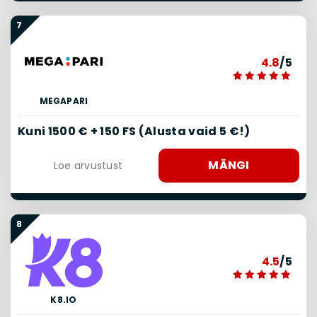
7
4.8
/5
MEGAPARI
Kuni 1500 € + 150 FS (Alusta vaid 5 €!)
MÄNGI
Loe arvustust
8
4.5
/5
K8.IO