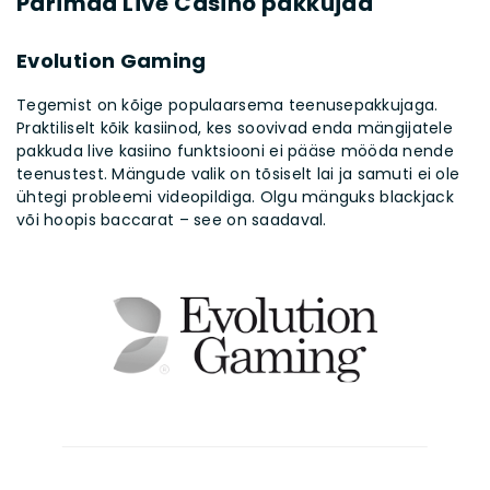
Parimad Live Casino pakkujad
Evolution Gaming
Tegemist on kõige populaarsema teenusepakkujaga.
Praktiliselt kõik kasiinod, kes soovivad enda mängijatele
pakkuda live kasiino funktsiooni ei pääse mööda nende
teenustest. Mängude valik on tõsiselt lai ja samuti ei ole
ühtegi probleemi videopildiga. Olgu mänguks blackjack
või hoopis baccarat – see on saadaval.