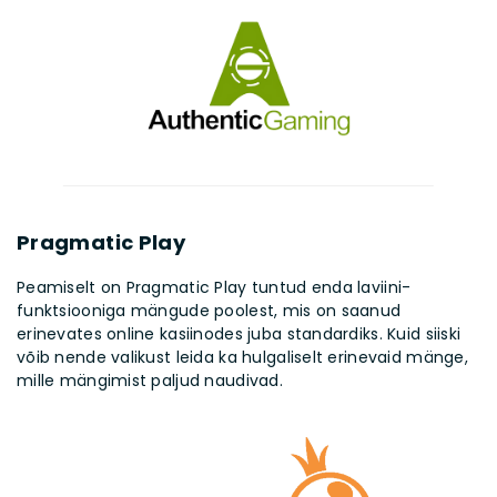
Pragmatic Play
Peamiselt on Pragmatic Play tuntud enda laviini-
funktsiooniga mängude poolest, mis on saanud
erinevates online kasiinodes juba standardiks. Kuid siiski
võib nende valikust leida ka hulgaliselt erinevaid mänge,
mille mängimist paljud naudivad.