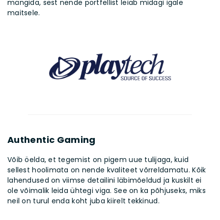
mängida, sest nende portfellist leiab midagi igale
maitsele.
Authentic Gaming
Võib öelda, et tegemist on pigem uue tulijaga, kuid
sellest hoolimata on nende kvaliteet võrreldamatu. Kõik
lahendused on viimse detailini läbimõeldud ja kuskilt ei
ole võimalik leida ühtegi viga. See on ka põhjuseks, miks
neil on turul enda koht juba kiirelt tekkinud.