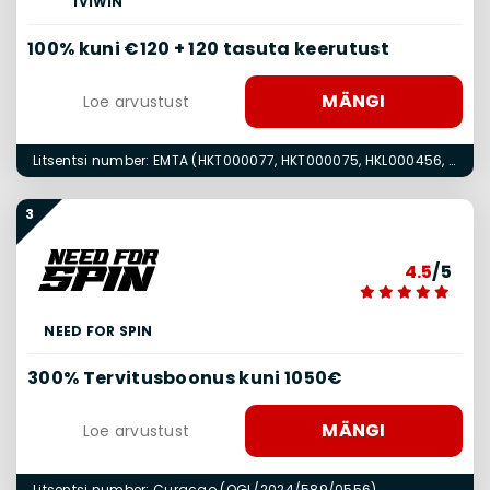
IVIWIN
100% kuni €120 + 120 tasuta keerutust
MÄNGI
Loe arvustust
Litsentsi number: EMTA (HKT000077, HKT000075, HKL000456, HKL000457)
3
4.5
/5
NEED FOR SPIN
300% Tervitusboonus kuni 1050€
MÄNGI
Loe arvustust
Litsentsi number: Curaçao (OGL/2024/589/0556)