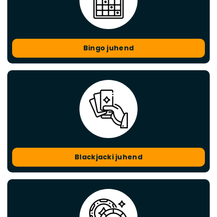
Bingo juhend
Blackjacki juhend