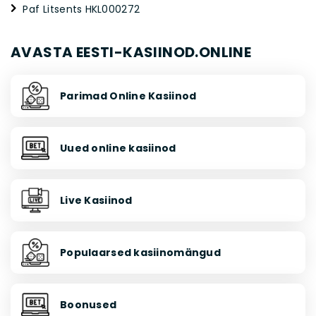
Litsents HKL000272
Paf
AVASTA EESTI-KASIINOD.ONLINE
Parimad Online Kasiinod
Uued online kasiinod
Live Kasiinod
Populaarsed kasiinomängud
Boonused