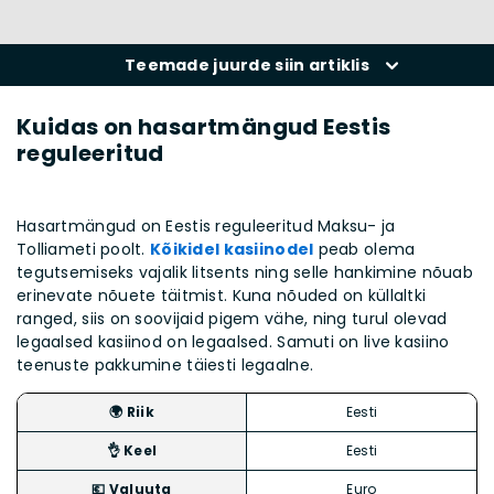
Teemade juurde siin artiklis
Kuidas on hasartmängud Eestis
reguleeritud
Hasartmängud on Eestis reguleeritud Maksu- ja
Tolliameti poolt.
Kõikidel kasiinodel
peab olema
tegutsemiseks vajalik litsents ning selle hankimine nõuab
erinevate nõuete täitmist. Kuna nõuded on küllaltki
ranged, siis on soovijaid pigem vähe, ning turul olevad
legaalsed kasiinod on legaalsed. Samuti on live kasiino
teenuste pakkumine täiesti legaalne.
🌍 Riik
Eesti
👌 Keel
Eesti
💶 Valuuta
Euro