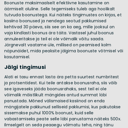
Boonuste maksimaalselt efektiivne kasutamine on
äärmiselt oluline. Selle tegemiseks tuleb aga hoolikalt
tutvuda boonustega. Kui näiteks tingimustes on kirjas, et
kasiino boonused ja nendega seotud pakkumised
kehtivad 30 päeva, siis see on ka aeg, mille jooksul on
vaja kindlasti boonus ära täita. Vastasel juhul boonus
annuleeritakse ja teil ei ole võimalik võitu saada.
Järgnevalt vaatame üle, millised on peamised kolm
näpunäidet, mida peaksite jälgima boonuste võtmisel või
kasutamisel.
Jälgi tingimusi
Alati ei tasu ennast lasta ära petta suurtest numbritest
ja protsentidest. Kui teile antakse boonusraha, siis võib
see igaveseks jääda boonusrahaks, sest teil ei ole
võimalik mõistlikult mängides antud summat läbi
panustada. Mõned välismaised kasiinod on enda
mängijatele pakkunud selliseid pakkumisi, kus pakutakse
sissemakse puhul 1000% boonust, kuid selle
vabastamiseks peate selle läbi panustama näiteks 500x.
Ilmselgelt on seda peaaegu võimatu teha, ning tänu