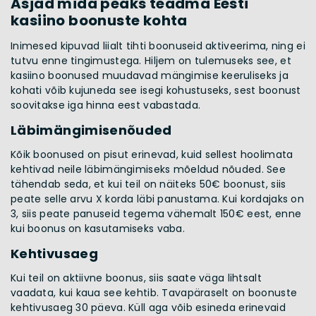
Asjad mida peaks teadma Eesti
kasiino boonuste kohta
Inimesed kipuvad liialt tihti boonuseid aktiveerima, ning ei
tutvu enne tingimustega. Hiljem on tulemuseks see, et
kasiino boonused muudavad mängimise keeruliseks ja
kohati võib kujuneda see isegi kohustuseks, sest boonust
soovitakse iga hinna eest vabastada.
Läbimängimisenõuded
Kõik boonused on pisut erinevad, kuid sellest hoolimata
kehtivad neile läbimängimiseks mõeldud nõuded. See
tähendab seda, et kui teil on näiteks 50€ boonust, siis
peate selle arvu X korda läbi panustama. Kui kordajaks on
3, siis peate panuseid tegema vähemalt 150€ eest, enne
kui boonus on kasutamiseks vaba.
Kehtivusaeg
Kui teil on aktiivne boonus, siis saate väga lihtsalt
vaadata, kui kaua see kehtib. Tavapäraselt on boonuste
kehtivusaeg 30 päeva. Küll aga võib esineda erinevaid