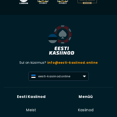
Sul on küsimus?
info@eesti-kasiinod.online
eesti-kasiinod.online
Eesti Kasiinod
Menüü
Meist
Kasiinod