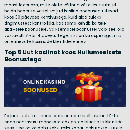
rahast loobuma, mille olete võitnud või alles suutnud
hoida boonuse vältel. Paljud kasiino boonused tulevad
koos 30 päevase kehtivusega, kuid alati tuleks
tingimustest kontrollida, kas sama kehtib ka teie
aktiivsele boonusele. Väiksematel boonustel võib see olla
vastavalt 7 või 14 päeva. Tegemist on ka aspektiga, mis
on erinevate kasiinode klientidel erinev.
Top 5 Uut kasiinot koos Hullumeelsete
Boonustega
Paljude uute kasiinode jaoks on äärmiselt oluline tõsta
enda nähtavust mängijate ehk potentsiaalsete klientide
seas. See on ka põhjuseks, miks kohati pakutakse uutele