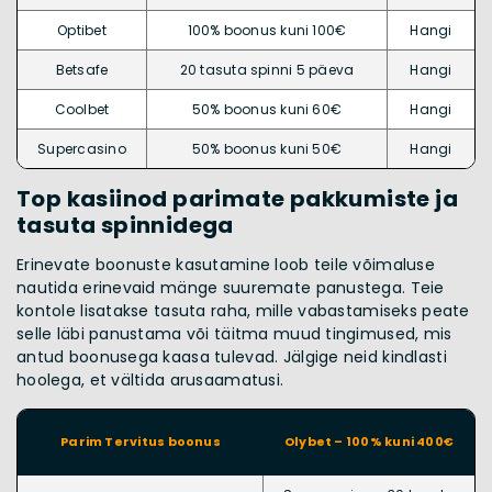
Optibet
100% boonus kuni 100€
Hangi
Betsafe
20 tasuta spinni 5 päeva
Hangi
Coolbet
50% boonus kuni 60€
Hangi
Supercasino
50% boonus kuni 50€
Hangi
Top kasiinod parimate pakkumiste ja
tasuta spinnidega
Erinevate boonuste kasutamine loob teile võimaluse
nautida erinevaid mänge suuremate panustega. Teie
kontole lisatakse tasuta raha, mille vabastamiseks peate
selle läbi panustama või täitma muud tingimused, mis
antud boonusega kaasa tulevad. Jälgige neid kindlasti
hoolega, et vältida arusaamatusi.
Parim Tervitus boonus
Olybet – 100% kuni 400€