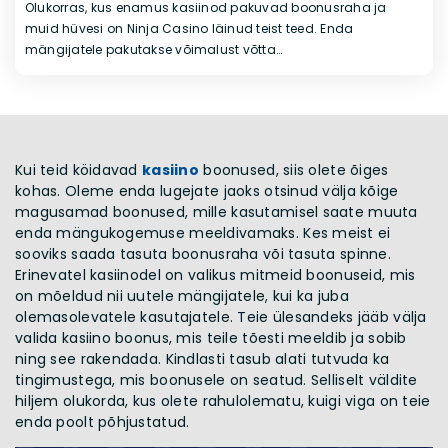
Olukorras, kus enamus kasiinod pakuvad boonusraha ja
muid hüvesi on Ninja Casino läinud teist teed. Enda
mängijatele pakutakse võimalust võtta…
Kui teid köidavad
kasiino
boonused, siis olete õiges
kohas. Oleme enda lugejate jaoks otsinud välja kõige
magusamad boonused, mille kasutamisel saate muuta
enda mängukogemuse meeldivamaks. Kes meist ei
sooviks saada tasuta boonusraha või tasuta spinne.
Erinevatel kasiinodel on valikus mitmeid boonuseid, mis
on mõeldud nii uutele mängijatele, kui ka juba
olemasolevatele kasutajatele. Teie ülesandeks jääb välja
valida kasiino boonus, mis teile tõesti meeldib ja sobib
ning see rakendada. Kindlasti tasub alati tutvuda ka
tingimustega, mis boonusele on seatud. Selliselt väldite
hiljem olukorda, kus olete rahulolematu, kuigi viga on teie
enda poolt põhjustatud.