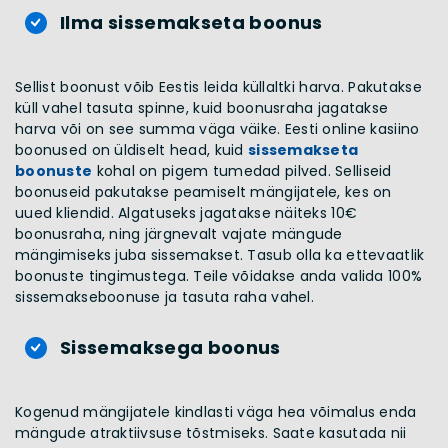
Ilma sissemakseta boonus
Sellist boonust võib Eestis leida küllaltki harva. Pakutakse
küll vahel tasuta spinne, kuid boonusraha jagatakse
harva või on see summa väga väike. Eesti online kasiino
boonused on üldiselt head, kuid
sissemakseta
boonuste
kohal on pigem tumedad pilved. Selliseid
boonuseid pakutakse peamiselt mängijatele, kes on
uued kliendid. Algatuseks jagatakse näiteks 10€
boonusraha, ning järgnevalt vajate mängude
mängimiseks juba sissemakset. Tasub olla ka ettevaatlik
boonuste tingimustega. Teile võidakse anda valida 100%
sissemakseboonuse ja tasuta raha vahel.
Sissemaksega boonus
Kogenud mängijatele kindlasti väga hea võimalus enda
mängude atraktiivsuse tõstmiseks. Saate kasutada nii