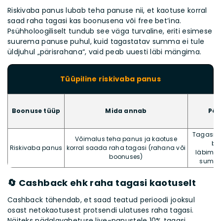
Riskivaba panus lubab teha panuse nii, et kaotuse korral
saad raha tagasi kas boonusena või free bet’ina.
Psühholoogiliselt tundub see väga turvaline, eriti esimese
suurema panuse puhul, kuid tagastatav summa ei tule
üldjuhul „pärisrahana“, vaid peab uuesti läbi mängima.
Tüüpiline riskivaba panus
Boonuse tüüp
Mida annab
Põh
Tagasisu
Võimalus teha panus ja kaotuse
bo
Riskivaba panus
korral saada raha tagasi (rahana või
läbimän
boonuses)
summalt
🔄 Cashback ehk raha tagasi kaotuselt
Cashback tähendab, et saad teatud perioodi jooksul
osast netokaotusest protsendi ulatuses raha tagasi.
Näiteks nädalavahetuse live-panustele 10% tagasi.