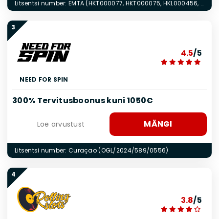
Litsentsi number: EMTA (HKT000077, HKT000075, HKL000456, HKL000457)
3
4.5
/5
NEED FOR SPIN
300% Tervitusboonus kuni 1050€
MÄNGI
Loe arvustust
Litsentsi number: Curaçao (OGL/2024/589/0556)
4
3.8
/5