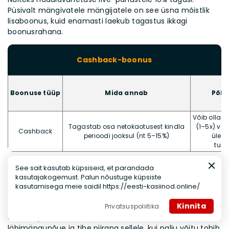
Püsivalt mängivatele mängijatele on see üsna mõistlik
lisaboonus, kuid enamasti laekub tagastus ikkagi
boonusrahana.
Cashback-boonus
Boonuse tüüp
Mida annab
Põhi
Võib olla 
Tagastab osa netokaotusest kindla
(1–5x) võ
Cashback
perioodi jooksul (nt 5–15%)
ülemp
turg
🎁 Boonus ilma sissemakseta (no deposit)
See sait kasutab küpsiseid, et parandada
kasutajakogemust. Palun nõustuge küpsiste
Boonus ilma sissemakseta on haruldasem, kuid seda
kasutamisega meie saidil https://eesti-kasiinod.online/
esineb endiselt: enamasti 5–20 € suurune boonus või
Kinnita
tasuta panus puhtalt registreerimise eest. Pluss on see,
Privatsuspoliitika
et saad portaali riskivabalt testida; miinus on karm
läbimängunõue ja tihe piirang sellele, kui palju võitu tohib