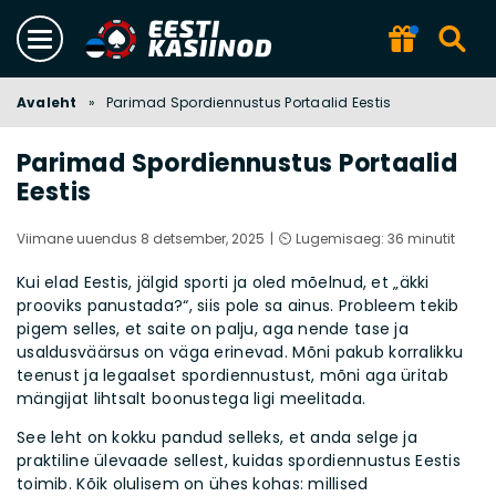
Avaleht
»
Parimad Spordiennustus Portaalid Eestis
Parimad Spordiennustus Portaalid
Eestis
Viimane uuendus 8 detsember, 2025
⏲️ Lugemisaeg: 36 minutit
Kui elad Eestis, jälgid sporti ja oled mõelnud, et „äkki
prooviks panustada?“, siis pole sa ainus. Probleem tekib
pigem selles, et saite on palju, aga nende tase ja
usaldusväärsus on väga erinevad. Mõni pakub korralikku
teenust ja legaalset spordiennustust, mõni aga üritab
mängijat lihtsalt boonustega ligi meelitada.
See leht on kokku pandud selleks, et anda selge ja
praktiline ülevaade sellest, kuidas spordiennustus Eestis
toimib. Kõik olulisem on ühes kohas: millised