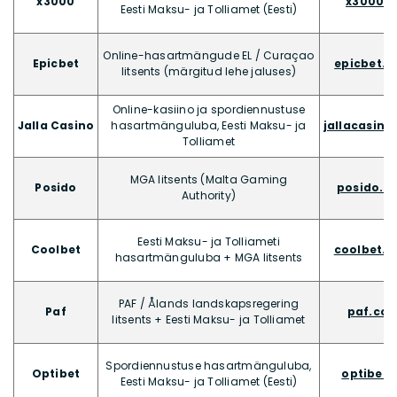
x3000
x3000.e
Eesti Maksu- ja Tolliamet (Eesti)
Online-hasartmängude EL / Curaçao
Epicbet
epicbet.
litsents (märgitud lehe jaluses)
Online-kasiino ja spordiennustuse
Jalla Casino
hasartmänguluba, Eesti Maksu- ja
jallacasin
Tolliamet
MGA litsents (Malta Gaming
Posido
posido.c
Authority)
Eesti Maksu- ja Tolliameti
Coolbet
coolbet.
hasartmänguluba + MGA litsents
PAF / Ålands landskapsregering
Paf
paf.co
litsents + Eesti Maksu- ja Tolliamet
Spordiennustuse hasartmänguluba,
Optibet
optibet.
Eesti Maksu- ja Tolliamet (Eesti)