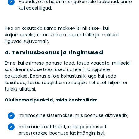
Veendu, et raha on mängukontole laekunud, enne
kui edasi liigud.
Hea on kasutada sama makseviisi nii sisse- kui
väljamakseks; nii on vähem lisakontrolle ja maksed
liiguvad sujuvamalt.
4. Tervitusboonus ja tingimused
Enne, kui esimese panuse teed, tasub vaadata, milliseid
spordiennustuse boonused uutele mängijatele
pakutakse. Boonus ei ole kohustuslik, aga kui seda
kasutada, tasub reeglid enne selgeks teha, et hiljem ei
tuleks üllatusi.
Olulisemad punktid, mida kontrollida:
minimaalne sissemakse, mis boonuse aktiveerib;
miinimumkoefitsient, millega panuseid
arvestatakse boonuse läbimängimisel;