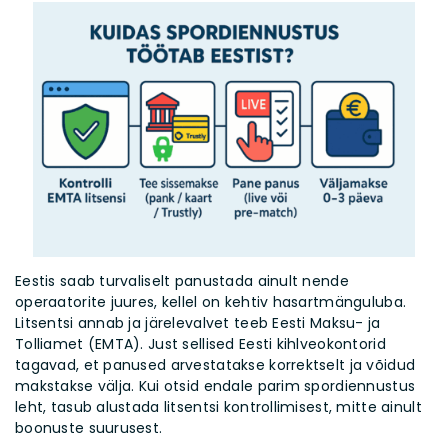
Eestis saab turvaliselt panustada ainult nende
operaatorite juures, kellel on kehtiv hasartmänguluba.
Litsentsi annab ja järelevalvet teeb Eesti Maksu- ja
Tolliamet (EMTA). Just sellised Eesti kihlveokontorid
tagavad, et panused arvestatakse korrektselt ja võidud
makstakse välja. Kui otsid endale parim spordiennustus
leht, tasub alustada litsentsi kontrollimisest, mitte ainult
boonuste suurusest.