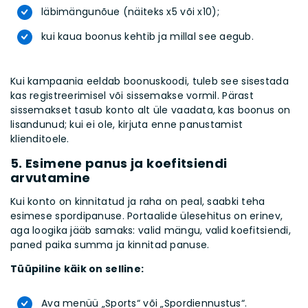
läbimängunõue (näiteks x5 või x10);
kui kaua boonus kehtib ja millal see aegub.
Kui kampaania eeldab boonuskoodi, tuleb see sisestada
kas registreerimisel või sissemakse vormil. Pärast
sissemakset tasub konto alt üle vaadata, kas boonus on
lisandunud; kui ei ole, kirjuta enne panustamist
klienditoele.
5. Esimene panus ja koefitsiendi
arvutamine
Kui konto on kinnitatud ja raha on peal, saabki teha
esimese spordipanuse. Portaalide ülesehitus on erinev,
aga loogika jääb samaks: valid mängu, valid koefitsiendi,
paned paika summa ja kinnitad panuse.
Tüüpiline käik on selline:
Ava menüü „Sports“ või „Spordiennustus“.