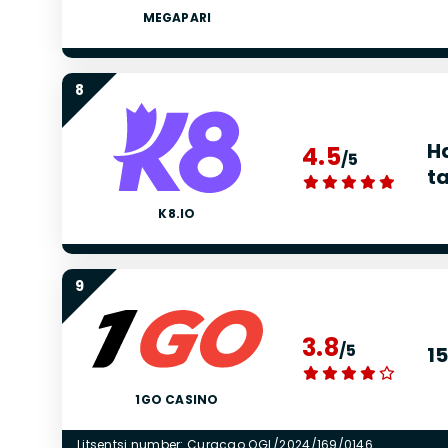
MEGAPARI
8
H
4.5
/5
t
K8.IO
9
3.8
/5
1
1GO CASINO
Litsentsi number: Curacao OGL/2024/169/0146