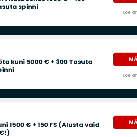
asuta spinni
Loe ar
MÄ
õta kuni 5000 € + 300 Tasuta
pinni
Loe ar
MÄ
ni 1500 € + 150 FS (Alusta vaid
 €!)