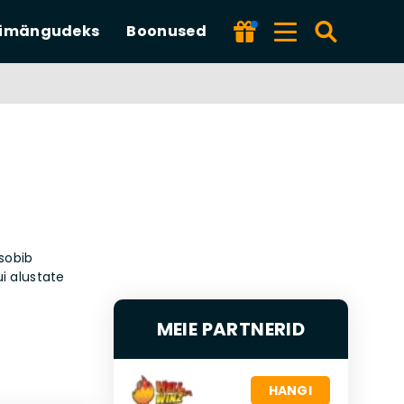
timängudeks
Boonused
sobib
i alustate
MEIE PARTNERID
HANGI