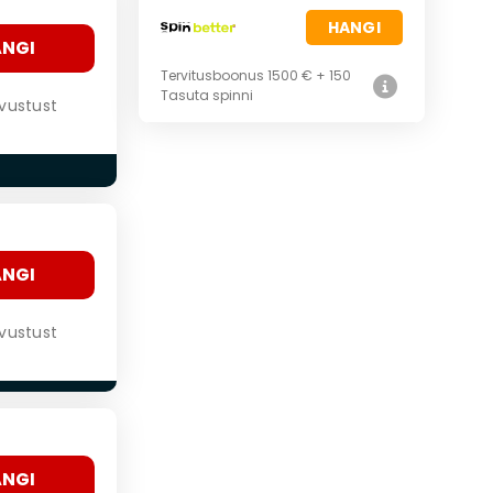
HANGI
NGI
Tervitusboonus 1500 € + 150
Tasuta spinni
vustust
NGI
vustust
NGI