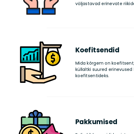
väljastavad erinevate riiki
Koefitsendid
Mida kõrgem on koefitsent, 
küllaltki suured erinevused
koefitsentideks.
Pakkumised