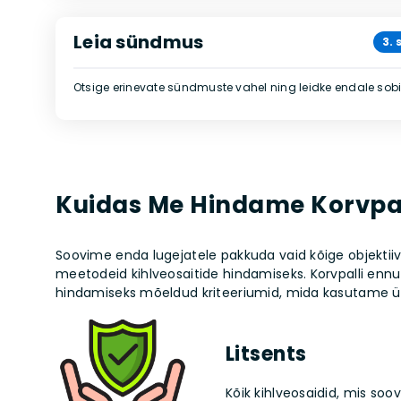
Leia sündmus
3.
Otsige erinevate sündmuste vahel ning leidke endale sobi
Kuidas Me Hindame Korvpall
Soovime enda lugejatele pakkuda vaid kõige objektiiv
meetodeid kihlveosaitide hindamiseks. Korvpalli ennus
hindamiseks mõeldud kriteeriumid, mida kasutame ü
Litsents
Kõik kihlveosaidid, mis so