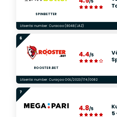
4.5
/5
T
SPINBETTER
Litsentsi number: Curacao (8048/JAZ)
6
V
4.4
/5
S
ROOSTER.BET
Litsentsi number: Curaçao OGL/2023/174/0082
7
Ku
4.8
/5
5